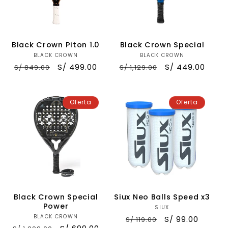
Black Crown Piton 1.0
Black Crown Special
BLACK CROWN
Proveedor:
BLACK CROWN
Proveedor:
Precio
Precio
S/ 499.00
Precio
Precio
S/ 449.00
S/ 849.00
S/ 1,129.00
habitual
de
habitual
de
oferta
oferta
Oferta
Oferta
Black Crown Special
Siux Neo Balls Speed x3
Power
SIUX
Proveedor:
BLACK CROWN
Proveedor:
Precio
Precio
S/ 99.00
S/ 119.00