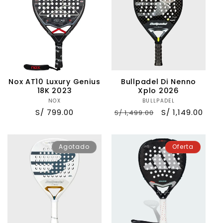
c
i
ó
n
Nox AT10 Luxury Genius
Bullpadel Di Nenno
:
18K 2023
Xplo 2026
NOX
Proveedor:
BULLPADEL
Proveedor:
Precio
S/ 799.00
Precio
Precio
S/ 1,149.00
S/ 1,499.00
habitual
habitual
de
oferta
Agotado
Oferta