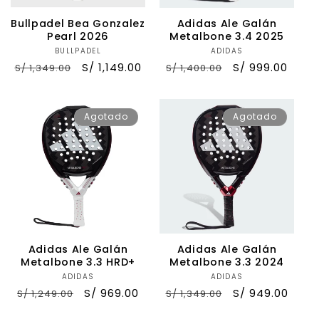
Bullpadel Bea Gonzalez
Adidas Ale Galán
Pearl 2026
Metalbone 3.4 2025
BULLPADEL
Proveedor:
ADIDAS
Proveedor:
Precio
Precio
S/ 1,149.00
Precio
Precio
S/ 999.00
S/ 1,349.00
S/ 1,400.00
habitual
de
habitual
de
oferta
oferta
Agotado
Agotado
Adidas Ale Galán
Adidas Ale Galán
Metalbone 3.3 HRD+
Metalbone 3.3 2024
ADIDAS
Proveedor:
ADIDAS
Proveedor:
Precio
Precio
S/ 969.00
Precio
Precio
S/ 949.00
S/ 1,249.00
S/ 1,349.00
habitual
de
habitual
de