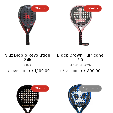
oferta
oferta
Oferta
Oferta
Siux Diablo Revolution
Black Crown Hurricane
24k
2.0
SIUX
Proveedor:
BLACK CROWN
Proveedor:
Precio
Precio
S/ 1,199.00
Precio
Precio
S/ 399.00
S/ 1,699.00
S/ 799.00
habitual
de
habitual
de
oferta
oferta
Oferta
Agotado