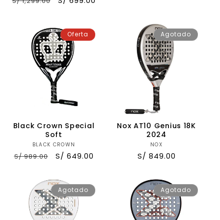
Precio
Precio
S/ 699.00
S/ 1,299.00
habitual
de
habitual
de
oferta
oferta
Oferta
Agotado
Black Crown Special
Nox AT10 Genius 18K
Soft
2024
BLACK CROWN
Proveedor:
NOX
Proveedor:
Precio
Precio
S/ 649.00
Precio
S/ 849.00
S/ 989.00
habitual
de
habitual
oferta
Agotado
Agotado