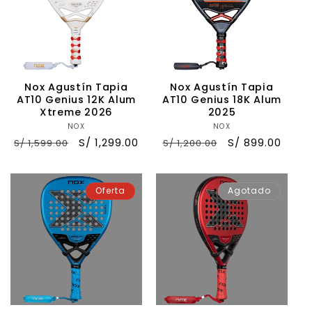
Nox Agustín Tapia
Nox Agustín Tapia
AT10 Genius 12K Alum
AT10 Genius 18K Alum
Xtreme 2026
2025
NOX
Proveedor:
NOX
Proveedor:
Precio
Precio
S/ 1,299.00
Precio
Precio
S/ 899.00
S/ 1,599.00
S/ 1,200.00
habitual
de
habitual
de
oferta
oferta
Oferta
Agotado