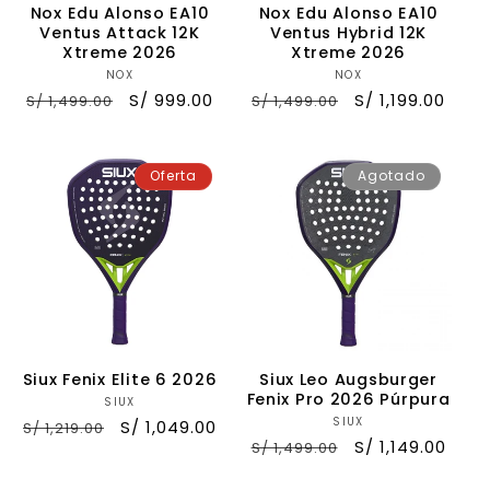
Nox Edu Alonso EA10
Nox Edu Alonso EA10
Ventus Attack 12K
Ventus Hybrid 12K
Xtreme 2026
Xtreme 2026
NOX
Proveedor:
NOX
Proveedor:
Precio
Precio
S/ 999.00
Precio
Precio
S/ 1,199.00
S/ 1,499.00
S/ 1,499.00
habitual
de
habitual
de
oferta
oferta
Oferta
Agotado
Siux Fenix Elite 6 2026
Siux Leo Augsburger
Fenix Pro 2026 Púrpura
SIUX
Proveedor:
SIUX
Proveedor:
Precio
Precio
S/ 1,049.00
S/ 1,219.00
Precio
Precio
S/ 1,149.00
S/ 1,499.00
habitual
de
habitual
de
oferta