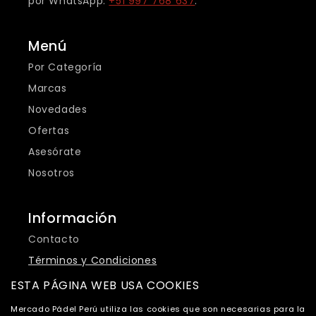
por WhatsApp:
+51 997 768 637
.
Menú
Por Categoría
Marcas
Novedades
Ofertas
Asesórate
Nosotros
Información
Contacto
Términos y Condiciones
Política de Privacidad
ESTA PÁGINA WEB USA COOKIES
Cambios y Devoluciones
Mercado Pádel Perú utiliza las cookies que son necesarias para la