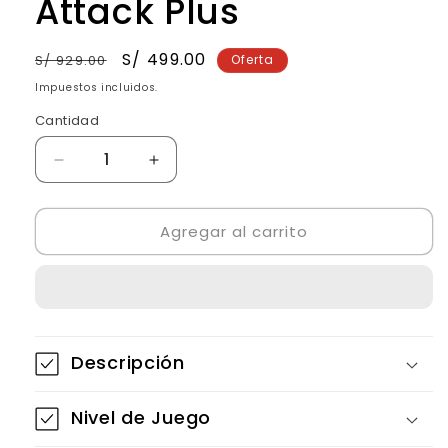
Attack Plus
Precio
Precio
S/ 499.00
S/ 929.00
Oferta
habitual
de
Impuestos incluidos.
oferta
Cantidad
Reducir
Aumentar
cantidad
cantidad
para
para
Agregar al carrito
Black
Black
Crown
Crown
Piton
Piton
Attack
Attack
Plus
Plus
Descripción
Nivel de Juego